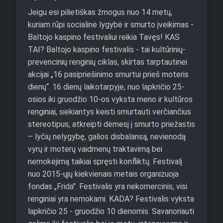
Jeigu
esi
pilietiškas
žmogus
nuo
14
metų,
kuriam
rūpi
socialinė
lygybė
ir
smurto
įveikimas
-
Baltojo
kaspino
festivaliui
reikia
Tavęs!
KAS
TAI?
Baltojo
kaspino
festivalis
-
tai
kultūrinių-
prevencinių
renginių
ciklas,
skirtas
tarptautinei
akcijai
„16
pasipriešinimo
smurtui
prieš
moteris
dienų“.
16
dienų
laikotarpyje,
nuo
lapkričio
25-
osios
iki
gruodžio
10-os
vyksta
meno
ir
kultūros
renginiai,
siekiantys
keisti
smurtauti
verčiančius
stereotipus,
atkreipti
dėmesį
į
smurto
priežastis
–
lyčių
nelygybę,
galios
disbalansą,
nevienodą
vyrų
ir
moterų
vaidmenų
traktavimą
bei
nemokėjimą
taikiai
spręsti
konfliktų.
Festivalį
nuo
2015-ųjų
kiekvienais
metais
organizuoja
fondas
„Frida".
Festivalis
yra
nekomercinis,
visi
renginiai
yra
nemokami.
KADA?
Festivalis
vyksta
lapkričio
25
-
gruodžio
10
dienomis.
Savanoriauti