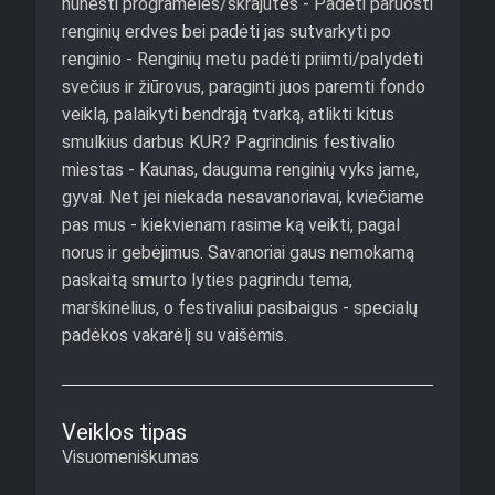
nunešti
programėles/skrajutes
-
Padėti
paruošti
renginių
erdves
bei
padėti
jas
sutvarkyti
po
renginio
-
Renginių
metu
padėti
priimti/palydėti
svečius
ir
žiūrovus,
paraginti
juos
paremti
fondo
veiklą,
palaikyti
bendrąją
tvarką,
atlikti
kitus
smulkius
darbus
KUR?
Pagrindinis
festivalio
miestas
-
Kaunas,
dauguma
renginių
vyks
jame,
gyvai.
Net
jei
niekada
nesavanoriavai,
kviečiame
pas
mus
-
kiekvienam
rasime
ką
veikti,
pagal
norus
ir
gebėjimus.
Savanoriai
gaus
nemokamą
paskaitą
smurto
lyties
pagrindu
tema,
marškinėlius,
o
festivaliui
pasibaigus
-
specialų
padėkos
vakarėlį
su
vaišėmis.
Veiklos tipas
Visuomeniškumas