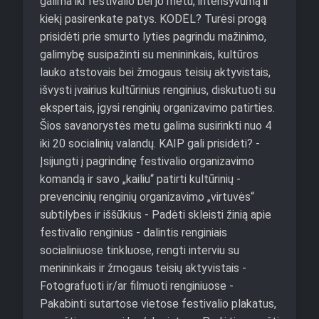
galima
iki
festivalio
bei
jo
metu,
intensyvumą
ir
kiekį
pasirenkate
patys.
KODĖL?
Turėsi
progą
prisidėti
prie
smurto
lyties
pagrindu
mažinimo,
galimybę
susipažinti
su
menininkais,
kultūros
lauko
atstovais
bei
žmogaus
teisių
aktyvistais,
išvysti
įvairius
kultūrinius
renginius,
diskutuoti
su
ekspertais,
įgysi
renginių
organizavimo
patirties.
Šios
savanorystės
metu
galima
susirinkti
nuo
4
iki
20
socialinių
valandų.
KAIP
gali
prisidėti?
-
Įsijungti
į
pagrindinę
festivalio
organizavimo
komandą
ir
savo
„kailiu“
patirti
kultūrinių
-
prevencinių
renginių
organizavimo
„virtuvės“
subtilybes
ir
iššūkius
-
Padėti
skleisti
žinią
apie
festivalio
renginius
-
dalintis
renginiais
socialiniuose
tinkluose,
rengti
interviu
su
menininkais
ir
žmogaus
teisių
aktyvistais
-
Fotografuoti
ir/ar
filmuoti
renginiuose
-
Pakabinti
sutartose
vietose
festivalio
plakatus,